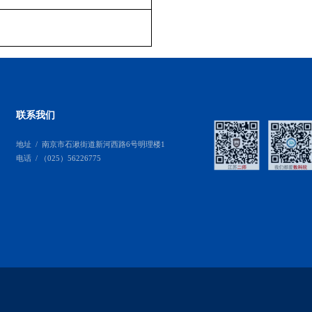
一次季度报告。
况汇总表，学生的优秀作品、优秀学子等材料。学生
补考不及格的为定向生资格取消的条件之一，
。
生，面试将结合实习进行，具体要求：提交一节完整
频、教学设计和教案，实习学段为初中。
校级优秀基层教学组织，大学数学校级虚拟教研室各
研活动，可结合青年教师授课、主题研讨、科研交流
金壬
-
张建军，蔡洁洁
-
陆小庆，梁一星
-
王海蒙。
4
节，其他
8
节。