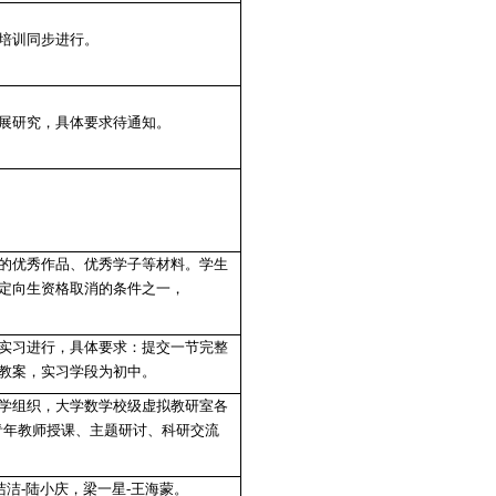
好专业课补（缓）考时间地点，两位老师监考，严格
老师完成阅卷和成绩录入，
9
月
25日
前提交归档材料：
评分标准，答题纸。
试卷、毕业论文材料是否规范。
组织集训。院级培训同步进行。
赋能教育教学开展研究，具体要求待通知。