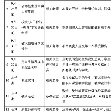
相关班主任协调排
9
月
考纪；
4
13
日
补考、缓考
相关老师
9
月
18
日前，各
前
成绩单，空白卷，
9
月
5
18
日
期初教学检查
各教研室
检查内容：上学期
前
9
月
省师范生基本功
6
25
日
相关老师
本周末开始，学校
大赛集训
前
9
月
校级
“
人工智能
7
30
日
+
教育
”
专项课题
相关老师
课题围绕人工智能
前
申报
9
月
省大创项目季度