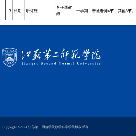
8
30
日
相关老师
项目负责人提交第
报告
前
9
月
相关班主
及时填写定向生情
定向生情况摸排
9
30
日
任和辅导
学业中有三门课程
和综合考核
前
员
如有及时报备学院
本学
参加免试认定的学
10
专业实习
相关老师
期
的实习课堂教学视
数学、统计教研室
本学
11
教研活动
各教研室
开展
2-3
次主题教
期
等。
12
长期
新教师传帮带
相关老师
汪海妹
-
卢涛，张
各任课教
13
长期
听评课
一学期，普通老师
师