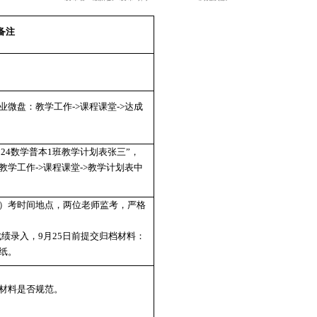
24-25-1 数学科学学院教
发布者：殷姝媛
发布时间：2024-09-0
备注
成度报告上传企业微盘：教学工作
->
课程课堂
->
达成
件夹。
4-25-1
数学分析
24
数学普本
1
班
教学计划表
张三
”
，
上传企业微盘：教学工作
->
课程课堂
->
教学计划表中
。