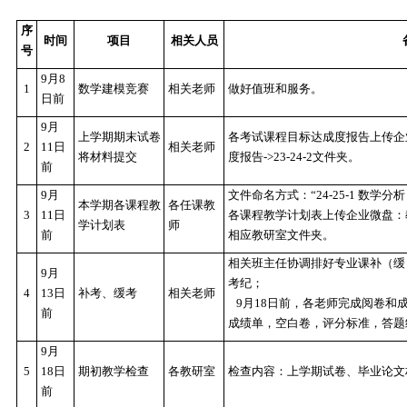
序
时间
项目
相关人员
号
9
月
8
1
数学建模竞赛
相关老师
做好值班和服务。
日前
9
月
上学期期末试卷
各考试课程目标达
2
11
日
相关老师
将材料提交
度报告
->23-24-2
文
前
9
月
文件命名方式：
“2
本学期各课程教
各任课教
3
11
日
各课程教学计划表
学计划表
师
前
相应教研室文件夹