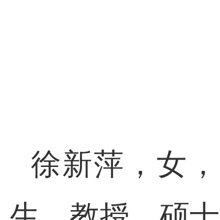
徐新萍，女，
生，教授，硕士